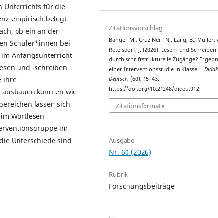
n Unterrichts für die
nz empirisch belegt
Zitationsvorschlag
ach, ob ein an der
Bangel, M., Cruz Neri, N., Lang, B., Müller, 
hen Schüler*innen bei
Retelsdorf, J. (2026). Lesen- und Schreiben
 im Anfangsunterricht
durch schriftstrukturelle Zugänge? Ergebn
lesen und -schreiben
einer Interventionsstudie in Klasse 1.
Didak
 ihre
Deutsch
, (60), 15–43.
https://doi.org/10.21248/dideu.912
t ausbauen konnten wie
lbereichen lassen sich
Zitationsformate
beim Wortlesen
terventionsgruppe im
die Unterschiede sind
Ausgabe
Nr. 60 (2026)
Rubrik
Forschungsbeiträge