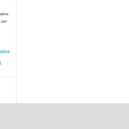
adine
, Jan
eative
0