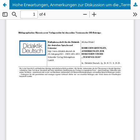
Hohe Erwartungen, Anmerkungen zur Diskussion um die „Terminologie“