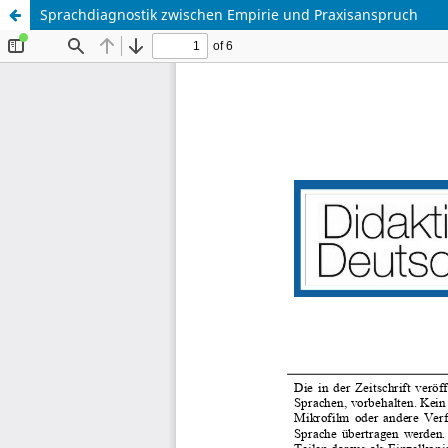
Sprachdiagnostik zwischen Empirie und Praxisanspruch